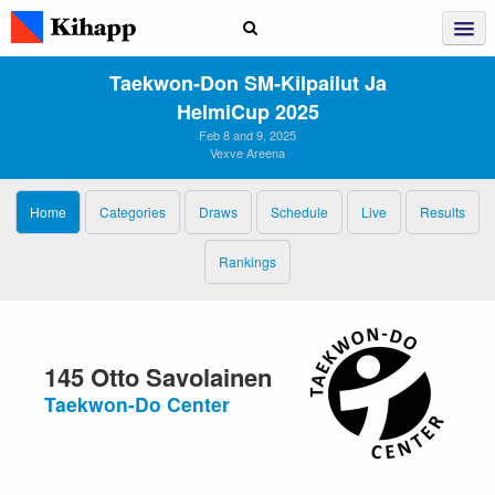
Taekwon‑Don SM‑kilpailut Ja
HelmiCup 2025
Feb 8 and 9, 2025
Vexve Areena
Home
Categories
Draws
Schedule
Live
Results
Rankings
145 Otto Savolainen
Taekwon-Do Center