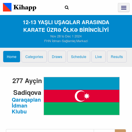
12‑13 YAŞLI UŞAQLAR ARASINDA
KARATE ÜZRƏ ÖLKƏ BİRİNCİLİYİ
Nov 28 to Dec 1 2024
FHN İdman-Sağlamlıq Mərkəzi
Home
Categories
Draws
Schedule
Live
Results
277 Ayçin
Sadiqova
Qaraqaplan
İdman
Klubu