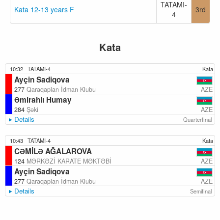
TATAMI-
Kata 12-13 years F
3rd
4
Kata
10:32
TATAMI-4
Kata
Ayçin Sadiqova
AZE
277
Qaraqaplan İdman Klubu
Əmirahlı Humay
AZE
284
Şəki
Details
Quarterfinal
10:43
TATAMI-4
Kata
CƏMİLƏ AĞALAROVA
AZE
124
MƏRKƏZİ KARATE MƏKTƏBİ
Ayçin Sadiqova
AZE
277
Qaraqaplan İdman Klubu
Details
Semifinal