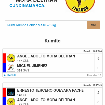
CUNDINAMARCA.
KU03 Kumite Senior Masc -75.kg
3rd
Kumite
Kumite
KU03.4
ANGEL ADOLFO MORA BELTRAN
8
167
CUN
MIGUEL JIMENEZ
0
334
SAN
Details
Round of 16
Kumite
KU03.9
ERNESTO TERCERO GUEVARA PACHECO
2
148
COR
ANGEL ADOLFO MORA BELTRAN
0
167
CUN