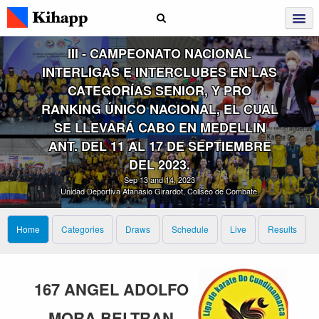
III ‑ CAMPEONATO NACIONAL
INTERLIGAS E INTERCLUBES EN LAS
CATEGORÍAS SENIOR, Y PRO
RANKING ÚNICO NACIONAL, EL CUAL
SE LLEVARÁ CABO EN MEDELLIN
ANT. DEL 11 AL 17 DE SEPTIEMBRE
DEL 2023.
Sep 13 and 14, 2023
Unidad Deportiva Atanasio Girardot, Coliseo de Combate.
Home
Categories
Draws
Schedule
Live
Results
167 ANGEL ADOLFO
MORA BELTRAN