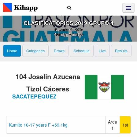
CLASIFICATORIOS 2019 GRUPO 4
November 5, 2019
Complejo Deportivo
Home
Categories
Draws
Schedule
Live
Results
104 Joselin Azucena
Tizol Cáceres
SACATEPEQUEZ
Area
Kumite 16-17 years F +59.1kg
1st
1