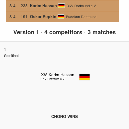
3-4.
238
Karim Hassan
BKV Dortmund e.V.
3-4.
191
Oskar Repkin
Budokan Dortmund
Version 1
·
4 competitors
·
3 matches
1
Semifinal
238
Karim Hassan
BKV Dortmund e.V.
CHONG WINS