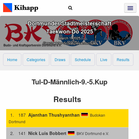
Dortmunder Stadtmeisterschaft
Taekwon‑Do 2025
March 1, 2025
Geschwister-Scholl-Gesamtschule
Home
Categories
Draws
Schedule
Live
Results
Tul-D-Männlich-9.-5.Kup
Results
1.
187
Ajanthan Thushyanthan
Budokan
Dortmund
2.
141
Nick Luis Bobbert
BKV Dortmund e.V.