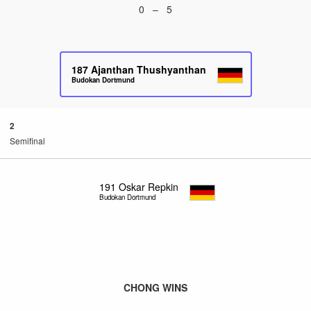
0 – 5
187
Ajanthan Thushyanthan
Budokan Dortmund
2
Semifinal
191
Oskar Repkin
Budokan Dortmund
CHONG WINS