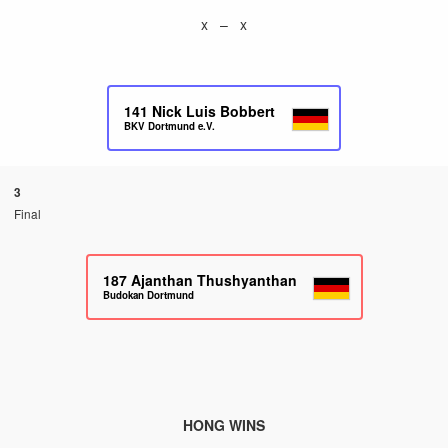
x – x
141
Nick Luis Bobbert
BKV Dortmund e.V.
3
Final
187
Ajanthan Thushyanthan
Budokan Dortmund
HONG WINS