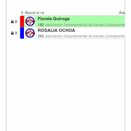
1
Round of 16
Área 2
Fiorela Quiroga
8
182
Asociación Departamental de Karate Cochabamba
ROSALIA OCHOA
9
265
Asociación Departamental de Karate Cochabamba