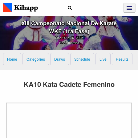
XIII Campeonato Nacional De Karate
WKF (1ra Fase)
Mar 14 to 16, 2025
Cochabamba
Home
Categories
Draws
Schedule
Live
Results
KA10 Kata Cadete Femenino