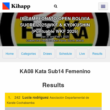
IX CAMPEONATO OPEN BOLIVIA
SUCRE 2025 WKF & KYOKUSHIN
(Puntuable WKF 2026)
Jan 31 and Feb 1 2025
Coliseo 3ra Fase Estadium Patria, Sucre, Bolivia
Home
Categories
Draws
Schedule
Live
Results
KA08 Kata Sub14 Femenino
Results
1.
242
Lucia rodriguez
Asociación Departamental de
Karate Cochabamba