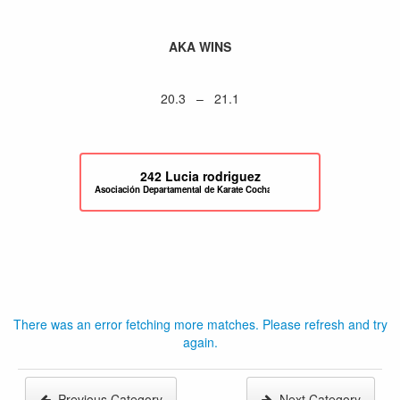
AKA WINS
20.3 – 21.1
242
Lucia rodriguez
Asociación Departamental de Karate Cochabamba
There was an error fetching more matches. Please refresh and try
again.
Previous Category
Next Category