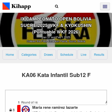
IX CAMPEONATO OPEN BOLIVIA
SUCRE 2025 WKF & KYOKUSHIN
(Puntuable WKF 2026)
Jan 31 and Feb 1 2025
Coliseo 3ra Fase Estadium Patria, Sucre, Bolivia
Home
Categories
Draws
Schedule
Live
Results
KA06 Kata Infantil Sub12 F
1
Round of 16
Área
Maria rene ramirez lazarte
8