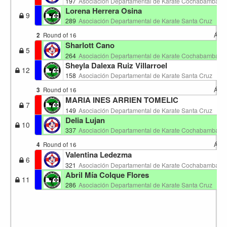
197
Asociación Departamental de Karate Cochabamba
Lorena Herrera Osina
9
289
Asociación Departamental de Karate Santa Cruz
2
Round of 16
Área
Sharlott Cano
5
264
Asociación Departamental de Karate Cochabamba
Sheyla Dalexa Ruiz Villarroel
12
158
Asociación Departamental de Karate Santa Cruz
3
Round of 16
Área
MARIA INES ARRIEN TOMELIC
7
149
Asociación Departamental de Karate Santa Cruz
Delia Lujan
10
337
Asociación Departamental de Karate Cochabamba
4
Round of 16
Área
Valentina Ledezma
6
321
Asociación Departamental de Karate Cochabamba
Abril Mía Colque Flores
11
286
Asociación Departamental de Karate Santa Cruz