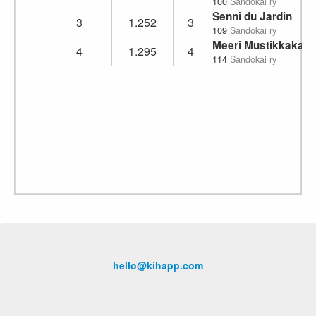
100
Sandokai ry
Senni du Jardin
3
1.252
3
109
Sandokai ry
Meeri Mustikkakan
4
1.295
4
114
Sandokai ry
hello@kihapp.com