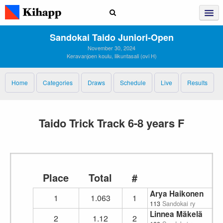
Sandokai Taido Juniori‑open
November 30, 2024
Keravanjoen koulu, liikuntasali (ovi H)
Home
Categories
Draws
Schedule
Live
Results
Taido Trick Track 6-8 years F
Place
Total
#
Arya Haikonen
1
1.063
1
113
Sandokai ry
Linnea Mäkelä
2
1.12
2