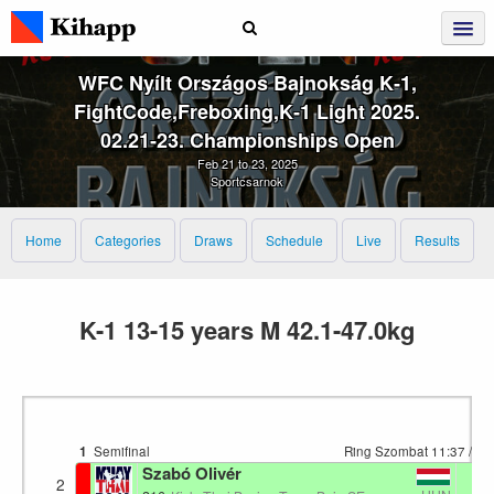
WFC Nyílt Országos Bajnokság K‑1,
FightCode,Freboxing,K‑1 Light 2025.
02.21‑23. Championships Open
Feb 21 to 23, 2025
Sportcsarnok
Home
Categories
Draws
Schedule
Live
Results
K-1 13-15 years M 42.1-47.0kg
1
Semifinal
Ring Szombat
11:37
/ 11
Szabó Olivér
0
2