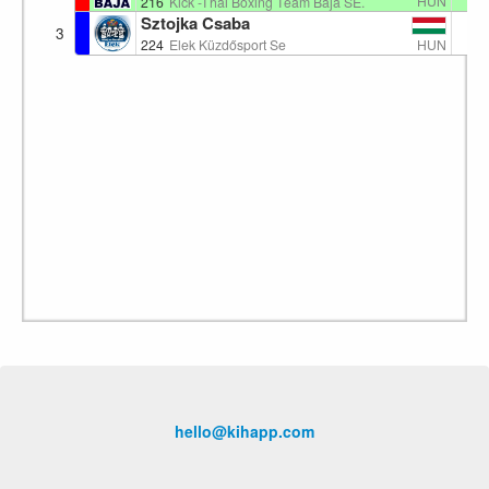
HUN
216
Kick -Thai Boxing Team Baja SE.
Sztojka Csaba
0
3
HUN
224
Elek Küzdősport Se
hello@kihapp.com