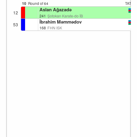
10
Round of 64
TATAM
Aslan Ağazadə
12
AZ
241
Şotokan Karate-do İB
İbrahim Məmmədov
53
AZ
168
FHN ISK