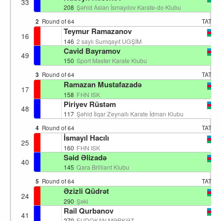
33
AZ
208
Şəhid Aslan İsmayılov Karate-do Klubu
2
Round of 64
TATAM
Teymur Ramazanov
16
AZ
146
2 saylı Sumqayıt UGŞİM
Cavid Bayramov
49
AZ
150
Sport Master Karate Klubu
3
Round of 64
TATAM
Ramazan Mustafazadə
17
AZ
158
FHN ISK
Piriyev Rüstəm
48
AZ
117
Şəhid İlqar Zeynallı Karate İdman Klubu
4
Round of 64
TATAM
İsmayıl Hacılı
25
AZ
160
FHN ISK
Səid Əlizadə
40
AZ
145
Qara Brilliant Klubu
5
Round of 64
TATAM
Əzizli Qüdrət
24
AZ
290
Şəki
Rail Qurbanov
41
AZ
270
FUDOKAN MƏRKƏZ