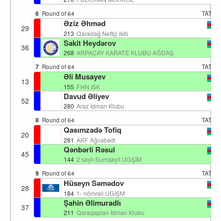
6
Round of 64
TATAM
Əziz Əhməd
29
AZ
213
Qaradağ Neftçi ikib
Sakit Heydərov
36
AZ
268
ARPAÇAY KARATE KLUBU AĞDAŞ
7
Round of 64
TATAM
Əli Musayev
13
AZ
155
FHN ISK
Davud Əliyev
52
AZ
280
Araz İdman Klubu
8
Round of 64
TATAM
Qasımzadə Tofiq
20
AZ
281
AKF Ağcabədi
Qənbərli Rəsul
45
AZ
144
2 saylı Sumqayıt UGŞİM
9
Round of 64
TATAM
Hüseyn Səmədov
28
AZ
184
1- nömrəli UGİŞM
Şahin Əlimuradlı
37
AZ
211
Qaraqaplan İdman Klubu