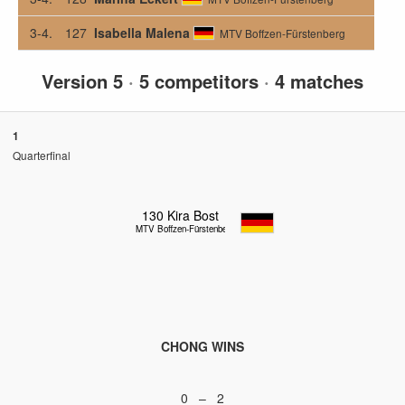
3-4.
127
Isabella Malena
MTV Boffzen-Fürstenberg
Version 5
·
5 competitors
·
4 matches
1
Quarterfinal
130
Kira Bost
MTV Boffzen-Fürstenberg
CHONG WINS
0 – 2