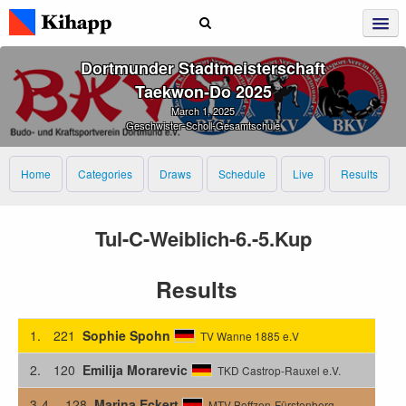
Dortmunder Stadtmeisterschaft
Taekwon‑Do 2025
March 1, 2025
Geschwister-Scholl-Gesamtschule
Home
Categories
Draws
Schedule
Live
Results
Tul-C-Weiblich-6.-5.Kup
Results
1.
221
Sophie Spohn
TV Wanne 1885 e.V
2.
120
Emilija Morarevic
TKD Castrop-Rauxel e.V.
3-4.
128
Marina Eckert
MTV Boffzen-Fürstenberg