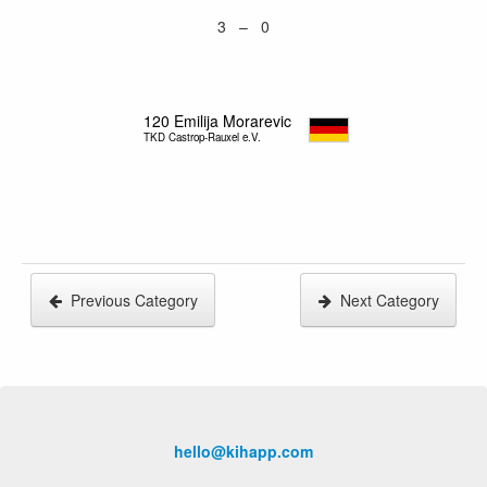
3 – 0
120
Emilija Morarevic
TKD Castrop-Rauxel e.V.
Previous Category
Next Category
hello@kihapp.com