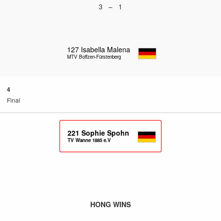
3 – 1
127
Isabella Malena
MTV Boffzen-Fürstenberg
4
Final
221
Sophie Spohn
TV Wanne 1885 e.V
HONG WINS