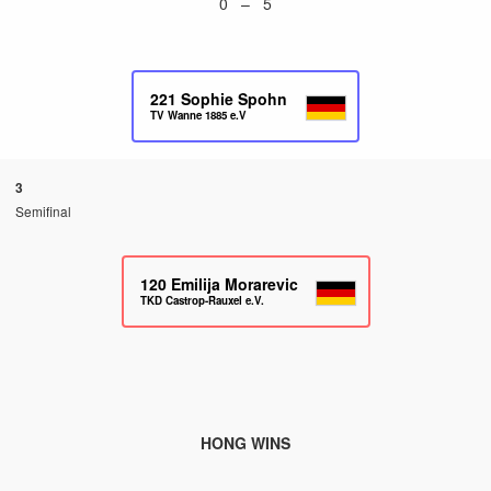
0 – 5
221
Sophie Spohn
TV Wanne 1885 e.V
3
Semifinal
120
Emilija Morarevic
TKD Castrop-Rauxel e.V.
HONG WINS