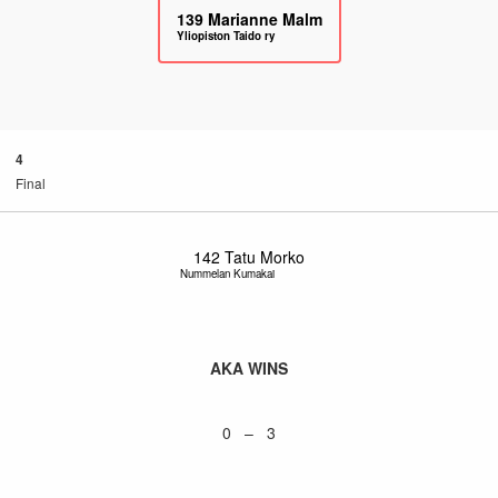
139
Marianne Malm
Yliopiston Taido ry
4
Final
142
Tatu Morko
Nummelan Kumakai
AKA WINS
0 – 3