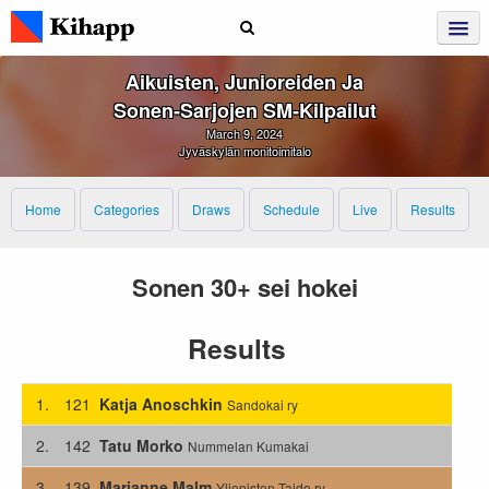
Aikuisten, Junioreiden Ja
Sonen‑sarjojen SM‑kilpailut
March 9, 2024
Jyväskylän monitoimitalo
Home
Categories
Draws
Schedule
Live
Results
Sonen 30+ sei hokei
Results
1.
121
Katja Anoschkin
Sandokai ry
2.
142
Tatu Morko
Nummelan Kumakai
3.
139
Marianne Malm
Yliopiston Taido ry