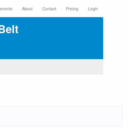
aments
About
Contact
Pricing
Login
Belt