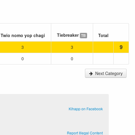
Tiebreaker
Twio nomo yop chagi
Total
TB
9
3
3
0
0
Next Category
Kihapp on Facebook
Report Illegal Content