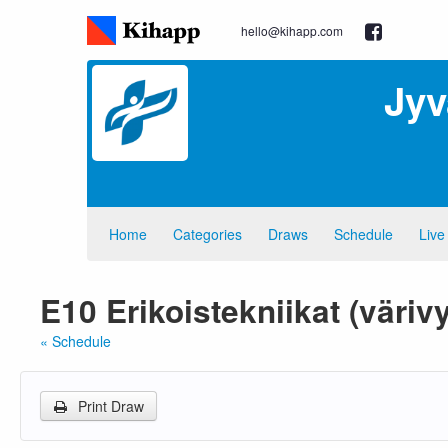
hello@kihapp.com
Jyv
Home
Categories
Draws
Schedule
Live
E10 Erikoistekniikat (väriv
« Schedule
Print Draw