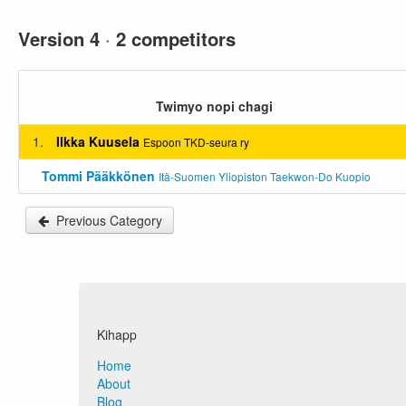
Version 4
·
2 competitors
Twimyo nopi chagi
1.
Ilkka Kuusela
Espoon TKD-seura ry
Tommi Pääkkönen
Itä-Suomen Yliopiston Taekwon-Do Kuopio
Previous Category
Kihapp
Home
About
Blog