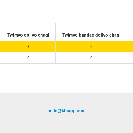
Twimyo dollyo chagi
Twimyo bandae dollyo chagi
3
0
0
0
hello@kihapp.com