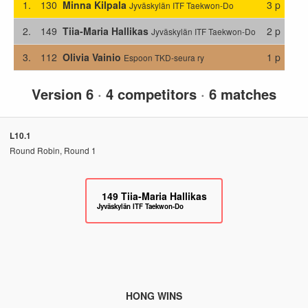
1.
130
Minna Kilpala
3 p
Jyväskylän ITF Taekwon-Do
2.
149
Tiia-Maria Hallikas
2 p
Jyväskylän ITF Taekwon-Do
3.
112
Olivia Vainio
1 p
Espoon TKD-seura ry
Version 6
·
4 competitors
·
6 matches
L10.1
Round Robin, Round 1
149
Tiia-Maria Hallikas
Jyväskylän ITF Taekwon-Do
HONG WINS