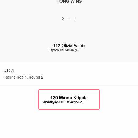
HONG WINS
2 – 1
112
Olivia Vainio
Espoon TKD-seura ry
L10.4
Round Robin, Round 2
130
Minna Kilpala
Jyväskylän ITF Taekwon-Do