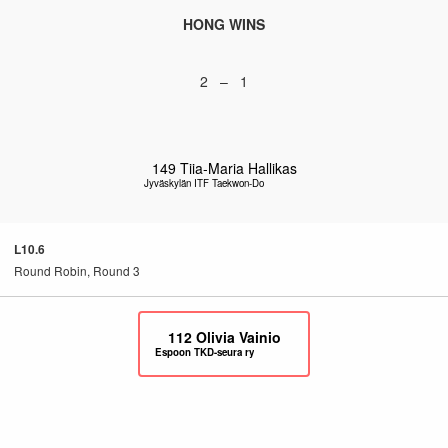
HONG WINS
2 – 1
149
Tiia-Maria Hallikas
Jyväskylän ITF Taekwon-Do
L10.6
Round Robin, Round 3
112
Olivia Vainio
Espoon TKD-seura ry