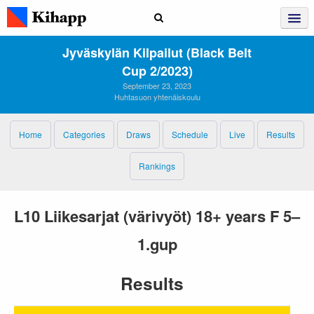
Jyväskylän Kilpailut (Black Belt
Cup 2/2023)
September 23, 2023
Huhtasuon yhtenäiskoulu
Home
Categories
Draws
Schedule
Live
Results
Rankings
L10 Liikesarjat (värivyöt) 18+ years F 5–
1.gup
Results