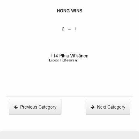
HONG WINS
2 – 1
114
Pihla Väisänen
Espoon TKD-seura ry
Previous Category
Next Category