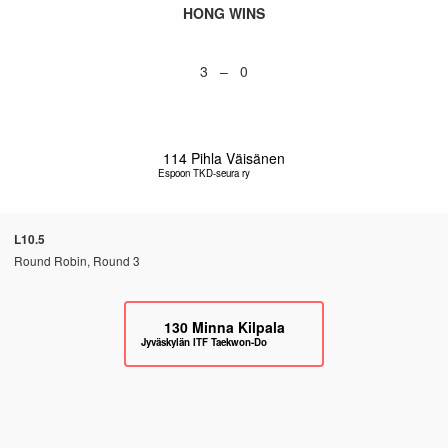
HONG WINS
3 – 0
114
Pihla Väisänen
Espoon TKD-seura ry
L10.5
Round Robin, Round 3
130
Minna Kilpala
Jyväskylän ITF Taekwon-Do