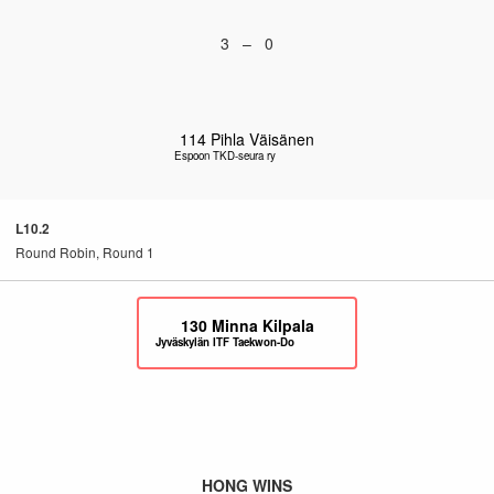
3 – 0
114
Pihla Väisänen
Espoon TKD-seura ry
L10.2
Round Robin, Round 1
130
Minna Kilpala
Jyväskylän ITF Taekwon-Do
HONG WINS