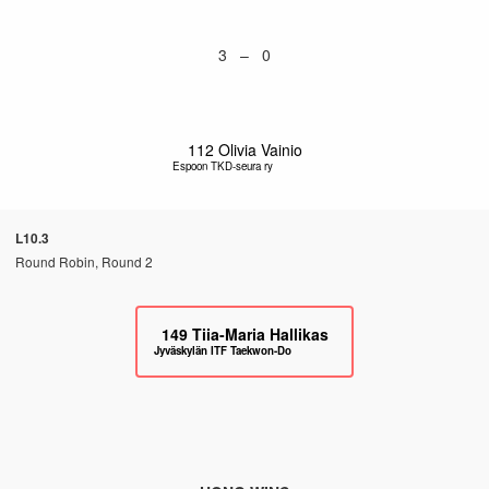
3 – 0
112
Olivia Vainio
Espoon TKD-seura ry
L10.3
Round Robin, Round 2
149
Tiia-Maria Hallikas
Jyväskylän ITF Taekwon-Do