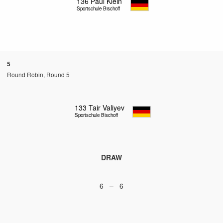
136
Paul Klein
Sportschule Bischoff
5
Round Robin, Round 5
133
Tair Valiyev
Sportschule Bischoff
DRAW
6 – 6