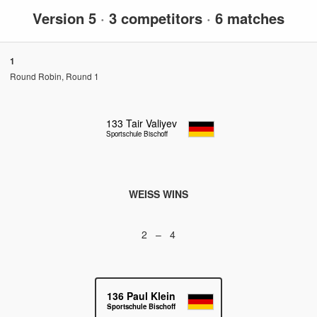
Version 5
·
3 competitors
·
6 matches
1
Round Robin, Round 1
133
Tair Valiyev
Sportschule Bischoff
WEISS WINS
2 – 4
136
Paul Klein
Sportschule Bischoff