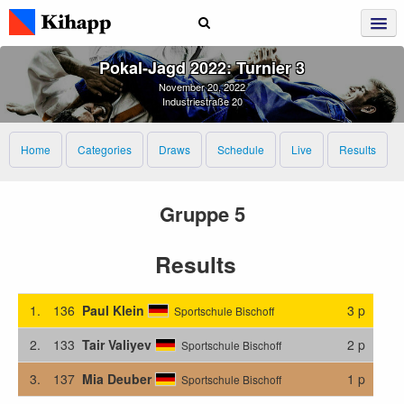
Pokal‑Jagd 2022: Turnier 3
November 20, 2022
Industriestraße 20
Home
Categories
Draws
Schedule
Live
Results
Gruppe 5
Results
1.
136
Paul Klein
3 p
Sportschule Bischoff
2.
133
Tair Valiyev
2 p
Sportschule Bischoff
3.
137
Mia Deuber
1 p
Sportschule Bischoff