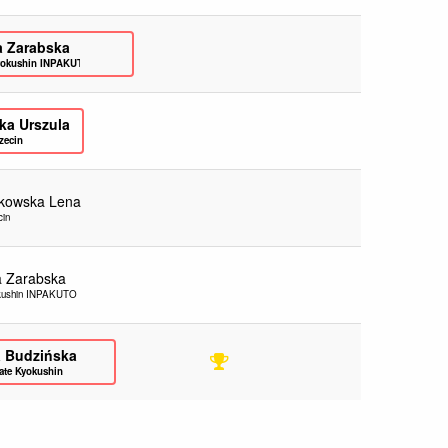
a Zarabska
Kyokushin INPAKUTO Łukowica
cka Urszula
zecin
kowska Lena
in
a Zarabska
okushin INPAKUTO Łukowica
a Budzińska
ate Kyokushin