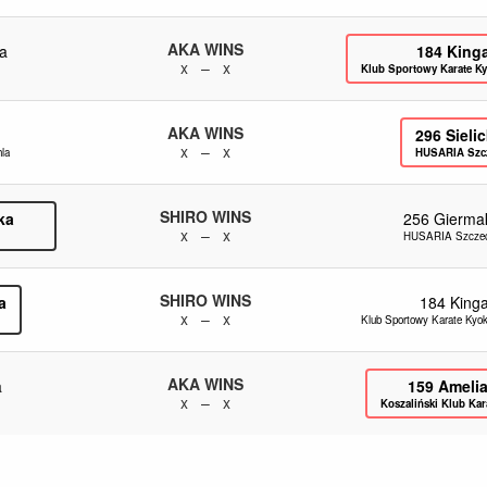
AKA WINS
a
184
King
x – x
Klub Sportowy Karate 
AKA WINS
296
Sieli
x – x
la
HUSARIA Szc
SHIRO WINS
ka
256
Gierma
x – x
HUSARIA Szczec
SHIRO WINS
a
184
King
x – x
Klub Sportowy Karate Ky
AKA WINS
a
159
Ameli
x – x
Koszaliński Klub Kar