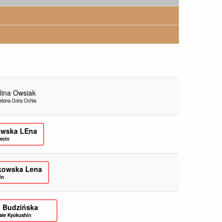
lina Owsiak
ielona Góra Ochla
wska LEna
ecin
kowska Lena
in
a Budzińska
ate Kyokushin