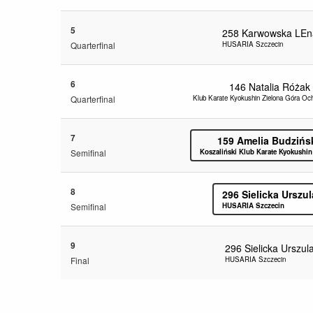
5
258
Karwowska LEn
Quarterfinal
HUSARIA Szczecin
6
146
Natalia Różak
Quarterfinal
Klub Karate Kyokushin Zielona Góra Och
7
159
Amelia Budzińs
Semifinal
Koszaliński Klub Karate Kyokushin
8
296
Sielicka Urszul
Semifinal
HUSARIA Szczecin
9
296
Sielicka Urszul
Final
HUSARIA Szczecin