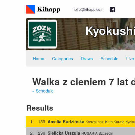
hello@kihapp.com
Kyokushi
Home
Categories
Draws
Schedule
Live
Walka z cieniem 7 lat
« Schedule
Results
1.
159
Amelia Budzińska
Koszaliński Klub Karate Kyok
2.
296
Sielicka Urszula
HUSARIA Szczecin