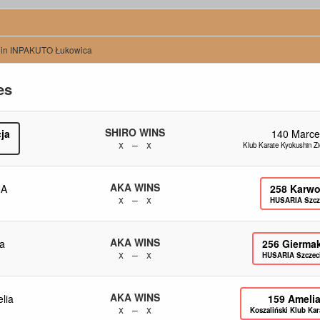
hin INPAKUTO Łukowica
es
SHIRO WINS
ja
140
Marce
x – x
Klub Karate Kyokushin Z
AKA WINS
NA
258
Karwo
x – x
HUSARIA Szcz
AKA WINS
ja
256
Gierma
x – x
HUSARIA Szczec
AKA WINS
lia
159
Ameli
x – x
Koszaliński Klub Kar