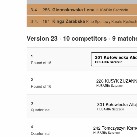
3-4.
256
Giermakowska Lena
HUSARIA Szczecin
3-4.
184
Kinga Zarabska
Klub Sportowy Karate Kyokus
Version 23
·
10 competitors
·
9 match
1
301
Kołowiecka Alic
Round of 16
HUSARIA Szczecin
2
226
KUSYK ZUZAN
Round of 16
HUSARIA Szczecin
3
301
Kołowiecka Alic
Quarterfinal
HUSARIA Szczecin
4
242
Tomczyszyn Korne
Quarterfinal
HUSARIA Szczecin