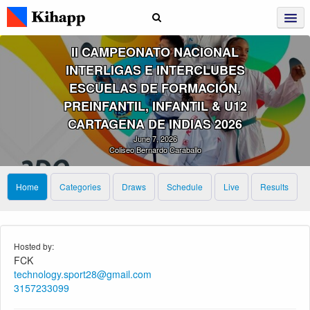
II CAMPEONATO NACIONAL
INTERLIGAS E INTERCLUBES
ESCUELAS DE FORMACIÓN,
PREINFANTIL, INFANTIL & U12
CARTAGENA DE INDIAS 2026
June 7, 2026
Coliseo Bernardo Caraballo
Home
Categories
Draws
Schedule
Live
Results
Hosted by:
FCK
technology.sport28@gmail.com
3157233099