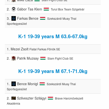
2.
Gábor Tas Klem
Turul Box Team Szigetvár
3.
Farkas Bence
Szekszárdi Muay Thai
Sportegyesület
K-1 19-39 years M 63.6-67.0kg
1.
Mezei Zsolt
Fiatal Farkas Főnök SE
2.
Patrik Muzsay
Siam Fight Club SE
K-1 19-39 years M 67.1-71.0kg
1.
Bence Monigl
Szekszárdi Muay Thai
Sportegyesület
2.
Szilveszter Szilágyi
Brave Harcművészeti
Akadémia