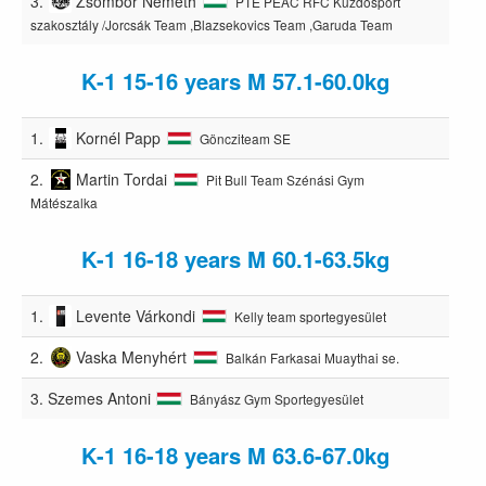
3.
Zsombor Németh
PTE PEAC RFC Küzdősport
szakosztály /Jorcsák Team ,Blazsekovics Team ,Garuda Team
K-1 15-16 years M 57.1-60.0kg
1.
Kornél Papp
Göncziteam SE
2.
Martin Tordai
Pit Bull Team Szénási Gym
Mátészalka
K-1 16-18 years M 60.1-63.5kg
1.
Levente Várkondi
Kelly team sportegyesület
2.
Vaska Menyhért
Balkán Farkasai Muaythai se.
3.
Szemes Antoni
Bányász Gym Sportegyesület
K-1 16-18 years M 63.6-67.0kg