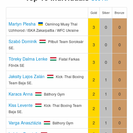
Gold
Silver
Bronze
Martyn Plesha
Osminog Muay Thai
3
0
0
Uzhhorod / ISKA Zakarpattia / WFC Ukraine
Szabó Dominik
Pitbull Team Soroksár
3
0
0
SE.
Töreky Dalma Lenke
Fiatal Farkas
3
0
0
Főnök SE
Jaksity Lajos Zalán
Kick -Thai Boxing
2
1
0
Team Baja SE.
Karacs Anna
2
1
0
Báthory Gym
Kiss Levente
Kick -Thai Boxing Team
2
1
0
Baja SE.
Varga Anasztázia
2
1
0
Báthory Gym