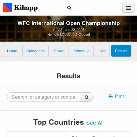
WFC International Open Championship
Nov 21 and 22, 2025
Németh Művelődési Központ
Home
Categories
Draws
Schedule
Live
Results
Results
Print
Top Countries
See All