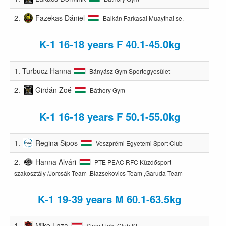
2.
Fazekas Dániel
Balkán Farkasai Muaythai se.
K-1 16-18 years F 40.1-45.0kg
1.
Turbucz Hanna
Bányász Gym Sportegyesület
2.
Girdán Zoé
Báthory Gym
K-1 16-18 years F 50.1-55.0kg
1.
Regina Sipos
Veszprémi Egyetemi Sport Club
2.
Hanna Alvári
PTE PEAC RFC Küzdősport
szakosztály /Jorcsák Team ,Blazsekovics Team ,Garuda Team
K-1 19-39 years M 60.1-63.5kg
1.
Mike Laza
Siam Fight Club SE