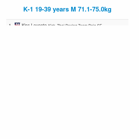
K-1 19-39 years M 71.1-75.0kg
1.
Kiss Levente
Kick -Thai Boxing Team Baja SE.
2.
Herke Dominik
International Sporttrainer
Academy
K-1 19-39 years M 75.1-81.0kg
1.
Csonka Zsolt
Bányász Gym Sportegyesület
2.
Tamás Kukoda
Veszprémi Egyetemi Sport Club
K-1 19-39 years M 81.1-86.0kg
1.
Balássy Bálint
Bányász Gym Sportegyesület
2.
Tislér Péter
Veszprémi Egyetemi Sport Club