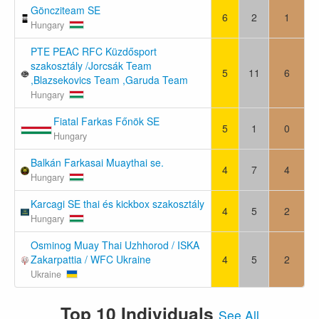
Göncziteam SE
6
2
1
Hungary
PTE PEAC RFC Küzdősport
szakosztály /Jorcsák Team
5
11
6
,Blazsekovics Team ,Garuda Team
Hungary
Fiatal Farkas Főnök SE
5
1
0
Hungary
Balkán Farkasai Muaythai se.
4
7
4
Hungary
Karcagi SE thai és kickbox szakosztály
4
5
2
Hungary
Osminog Muay Thai Uzhhorod / ISKA
Zakarpattia / WFC Ukraine
4
5
2
Ukraine
Top 10 Individuals
See All