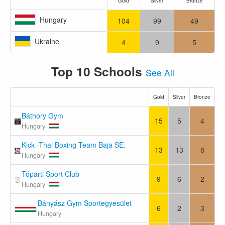
Gold
Silver
Bronze
Hungary
104
99
49
Ukraine
4
9
5
Top 10 Schools
See All
Gold
Silver
Bronze
Báthory Gym
15
5
4
Hungary
Kick -Thai Boxing Team Baja SE.
13
13
8
Hungary
Tóparti Sport Club
9
6
2
Hungary
Bányász Gym Sportegyesület
6
2
3
Hungary