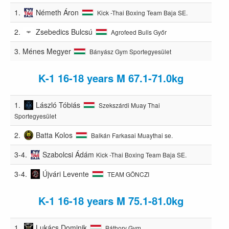
1.
Németh Áron
Kick -Thai Boxing Team Baja SE.
2.
Zsebedics Bulcsú
Agrofeed Bulls Győr
3.
Ménes Megyer
Bányász Gym Sportegyesület
K-1 16-18 years M 67.1-71.0kg
1.
László Tóbiás
Szekszárdi Muay Thai
Sportegyesület
2.
Batta Kolos
Balkán Farkasai Muaythai se.
3-4.
Szabolcsi Ádám
Kick -Thai Boxing Team Baja SE.
3-4.
Újvári Levente
TEAM GÖNCZI
K-1 16-18 years M 75.1-81.0kg
1.
Lukács Dominik
Báthory Gym