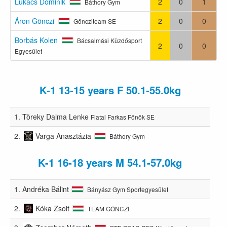
Lukács Dominik
2
0
1
Báthory Gym
Áron Gönczi
2
0
0
Göncziteam SE
Borbás Kolen
Bácsalmási Küzdősport
2
0
0
Egyesület
K-1 13-15 years F 50.1-55.0kg
1.
Töreky Dalma Lenke
Fiatal Farkas Főnök SE
2.
Varga Anasztázia
Báthory Gym
K-1 16-18 years M 54.1-57.0kg
1.
Andréka Bálint
Bányász Gym Sportegyesület
2.
Kóka Zsolt
TEAM GÖNCZI